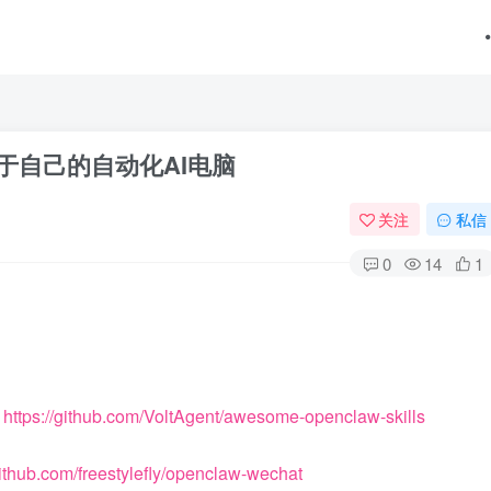
属于自己的自动化AI电脑
关注
私信
0
14
1
：
https://github.com/VoltAgent/awesome-openclaw-skills
github.com/freestylefly/openclaw-wechat