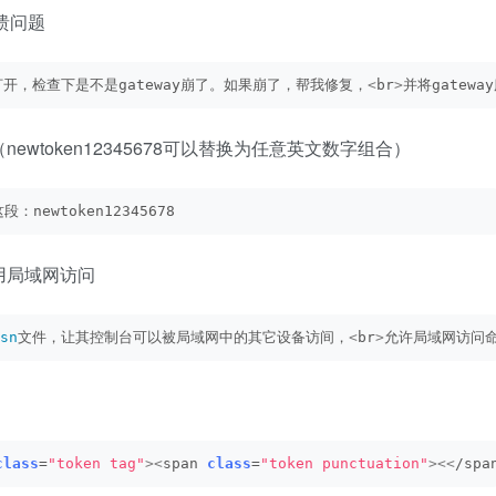
崩溃问题
打开，检查下是不是gateway崩了。如果崩了，帮我修复，
<
br
>
并将gatew
（newtoken12345678可以替换为任意英文数字组合）
：newtoken12345678
启用局域网访问
sn
文件，让其控制台可以被局域网中的其它设备访间，
<
br
>
允许局域网访问命令（
class
=
"token tag"
><
span 
class
=
"token punctuation"
><<
/spa