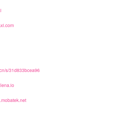
i
axi.com
k.cn/s/31d833bcea96
alena.io
m.mobatek.net