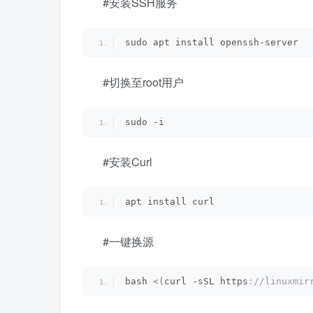
#安装SSH服务
sudo apt install openssh-server
#切换至root用户
sudo -i
#安装Curl
apt install curl
#一键换源
bash 
<(
curl -sSL https
://linuxmir