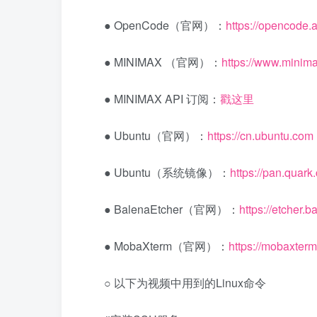
● OpenCode（官网）：
https://opencode.a
● MINIMAX （官网）：
https://www.minim
● MINIMAX API 订阅：
戳这里
● Ubuntu（官网）：
https://cn.ubuntu.com
● Ubuntu（系统镜像）：
https://pan.quar
● BalenaEtcher（官网）：
https://etcher.b
● MobaXterm（官网）：
https://mobaxter
○ 以下为视频中用到的Linux命令