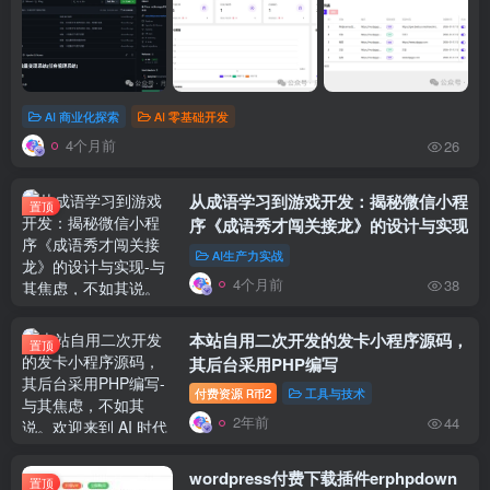
AI 商业化探索
AI 零基础开发
4个月前
26
从成语学习到游戏开发：揭秘微信小程
置顶
序《成语秀才闯关接龙》的设计与实现
AI生产力实战
4个月前
38
本站自用二次开发的发卡小程序源码，
置顶
其后台采用PHP编写
付费资源
2
工具与技术
R币
2年前
44
wordpress付费下载插件erphpdown
置顶