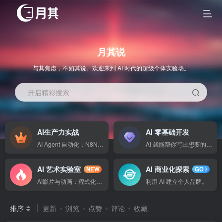
月其说
与其焦虑，不如其说。欢迎来到 AI 时代的超级个体实验场。
开启精彩搜索
AI生产力实战
AI 零基础开发
AI Agent 自动化：N8N搭建智能流
AI 就能帮你写出想要的代码。
AI 艺术实验室
AI 商业化探索
NEW
GO
AI影片与动画：程式化影片创作
利用 AI 建立个人品牌。
排序
更新
浏览
点赞
评论
收藏