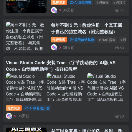
免费资源
AI 深度洞察
# AI编程
# AI封号
34天前
44
每年不到 5 元！教你注册一个真正属
于自己的独立域名（附完整教程）
免费资源
零元建站基地
# NAS 搭建
# 域名
35天前
63
Visual Studio Code 安装 Trae （字节跳动做的“AI版 VS
Code + 自动编程助手”）插详细教程
免费资源
AI 零基础开发
36天前
70
AI三国杀真相：用户10亿、盈利、暴