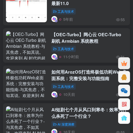
最新11.0
工具与技术
5年前
55
【OEC-Turbo】网心云 OEC-Turbo
刷机 Armbian 系统教程
工具与技术
11小时前
31
如何用ArozOS打造终极低功耗Web桌
面系统：完整安装与功能指南
工具与技术
10天前
49
AI短剧七个月从风口到寒冬：效率为什
么杀死了一个行业？
AI 深度洞察
16天前
55