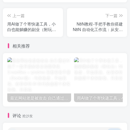
上一篇
下一篇
用AI做了个寄快递工具，小
N8N教程-手把手教你搭建
白也能躺赚的副业（附玩
N8N 自动化工作流：从安装
法）5821
到云部署全流程实战
相关推荐
最近网站老是被攻击 自己通过AI搞了一套开源的安全加固系统 CrowdSec + iptables 完整安装手册（Docker版）
用AI做
评论
抢沙发