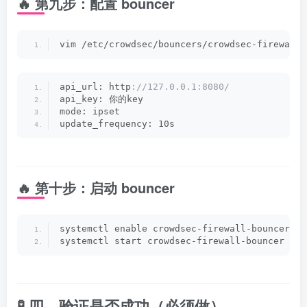
🔥 第九步：配置 bouncer
vim /etc/crowdsec/bouncers/crowdsec-firewall-
api_url: http
://127.0.0.1:8080/
api_key: 你的key
mode: ipset
update_frequency: 10s
🔥 第十步：启动 bouncer
systemctl enable crowdsec-firewall-bouncer
systemctl start crowdsec-firewall-bouncer
🧪 四、验证是否成功（必须做）