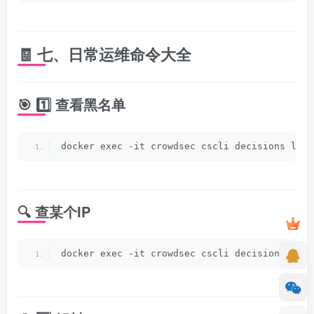
🧾 七、日常运维命令大全
🎯 1️⃣ 查看黑名单
docker exec -it crowdsec cscli decisions list
🔍 查某个IP
docker exec -it crowdsec cscli decisions list