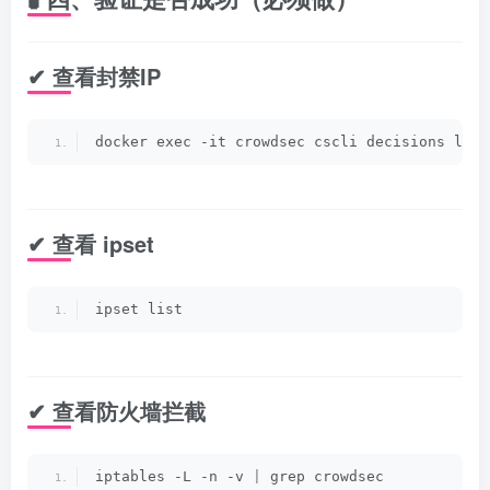
✔ 查看封禁IP
docker exec -it crowdsec cscli decisions list
✔ 查看 ipset
ipset list
✔ 查看防火墙拦截
iptables -L -n -v 
|
 grep crowdsec