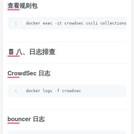
查看规则包
docker exec -it crowdsec cscli collections li
🧾 八、日志排查
CrowdSec 日志
docker logs -f crowdsec
bouncer 日志