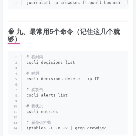
journalctl -u crowdsec-firewall-bouncer -f
🧠 九、最常用5个命令（记住这几个就
够）
# 看封禁
cscli decisions list
# 解封
cscli decisions delete --ip IP
# 看攻击
cscli alerts list
# 看状态
cscli metrics
# 看是否拦截
iptables -L -n -v 
|
 grep crowdsec