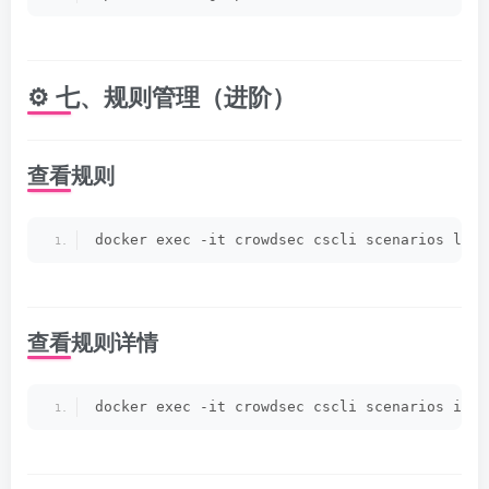
⚙️ 七、规则管理（进阶）
查看规则
docker exec -it crowdsec cscli scenarios list
查看规则详情
docker exec -it crowdsec cscli scenarios insp