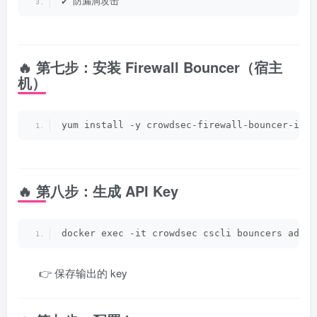
✔ 防漏洞攻击
🔥 第七步：安装 Firewall Bouncer（宿主
机）
yum install -y crowdsec-firewall-bouncer-ipta
🔥 第八步：生成 API Key
docker exec -it crowdsec cscli bouncers add f
👉 保存输出的 key