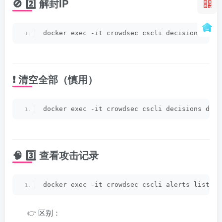
🚫 2️⃣ 解封IP
docker exec -it crowdsec cscli decisions dele
❗ 清空全部（慎用）
docker exec -it crowdsec cscli decisions dele
🧠 3️⃣ 查看攻击记录
docker exec -it crowdsec cscli alerts list
👉 区别：