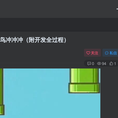
方鸟冲冲冲（附开发全过程）
关注
私信
0
94
1