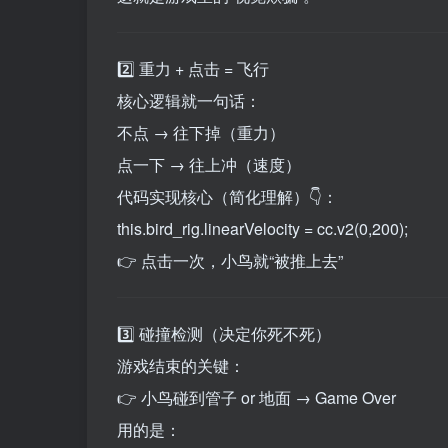
2️⃣ 重力 + 点击 = 飞行
核心逻辑就一句话：
不点 → 往下掉（重力）
点一下 → 往上冲（速度）
代码实现核心（简化理解）👇：
this.bird_rig.linearVelocity = cc.v2(0,200);
👉 点击一次，小鸟就“被推上去”
3️⃣ 碰撞检测（决定你死不死）
游戏结束的关键：
👉 小鸟碰到管子 or 地面 → Game Over
用的是：