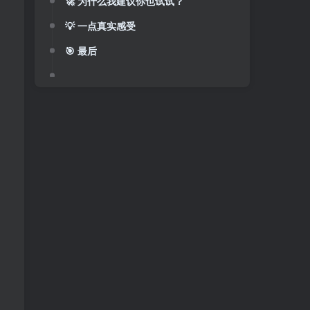
🚀 为什么我建议你也试试？
💡 一点真实感受
🎯 最后