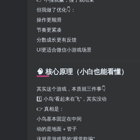
但我做了优化👇：
操作更顺滑
节奏更紧凑
分数成长更有反馈
UI更适合微信小游戏场景
🧠 核心原理（小白也能看懂）
其实这个游戏，本质就三件事👇
1️⃣ 小鸟“看起来在飞”，其实没动
👉 真相是：
小鸟基本固定在中间
动的是地面 + 管子
这就是游戏里的“视觉欺骗”。