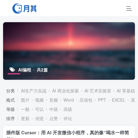
AI编程
共2篇
分类
AI生产力实战
AI 商业化探索
AI 艺术实验室
AI 零基础
格式
图片
视频
音频
Word
压缩包
PPT
EXCEL
其
等级
一般
可以
中级
高级
排序
更新
浏览
点赞
评论
插件版 Cursor：用 AI 开发微信小程序，真的像“喝水一样简